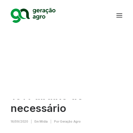
Estudo mostra que
plantadeiras estão
com performance
15% abaixo do
necessário
16/09/2020
|
Em
Mídia
|
Por
Geração Agro