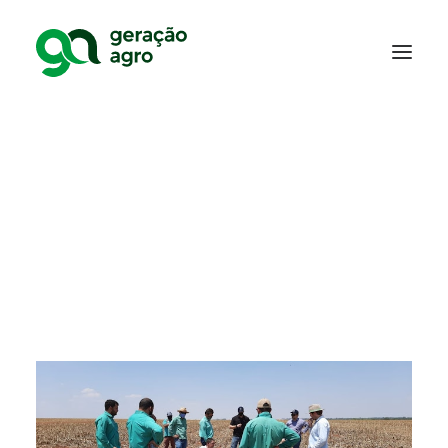
Agregar valor ao
cliente é melhorar sua
rentabilidade
09/02/2021
|
Em
Mídia
|
Por
Geração Agro